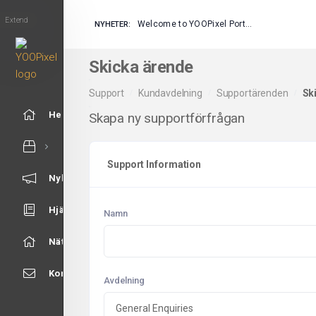
Extend
Welcome to YOOPixel Portal
NYHETER:
Skicka ärende
Support
Kundavdelning
Supportärenden
Sk
Hem - Kundavdelning
Skapa ny supportförfrågan
Support Information
Nyheter & Meddelanden
Hjälpcentral
Namn
Nätverksstatus
Kontakta Oss
Avdelning