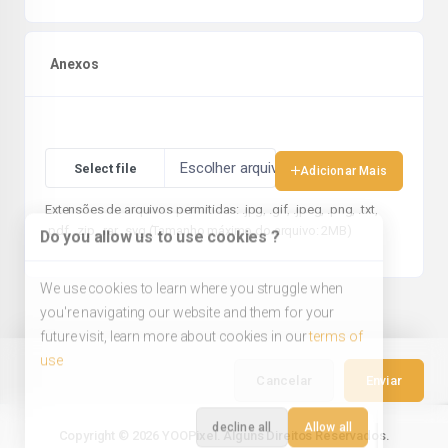
Anexos
Escolher arquivo
Adicionar Mais
Extensões de arquivos permitidas: .jpg, .gif, .jpeg, .png, .txt,
.pdf, .zip, .rar, .svg (Tamanho máximo do arquivo: 2MB)
Do you allow us to use cookies ?
We use cookies to learn where you struggle when
you're navigating our website and them for your
future visit, learn more about cookies in our
terms of
use
Cancelar
Enviar
decline all
Allow all
Copyright © 2026 YOOPixel. Alguns Direitos Reservados.