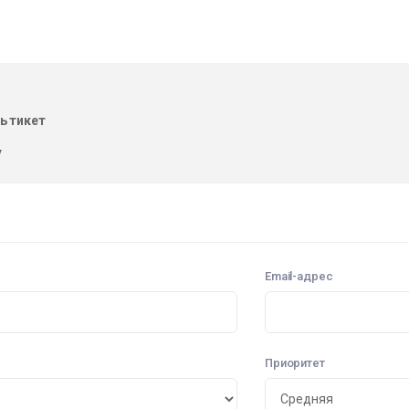
ь тикет
у
Email-адрес
Приоритет