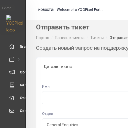
Extend
Welcome to YOOPixel Portal
НОВОСТИ:
Отправить тикет
Портал
Панель клиента
Тикеты
Отправит
Главная
Создать новый запрос на поддержк
Детали тикета
Объявления
База знаний
Имя
Статус сети
Связь с нами
Отдел