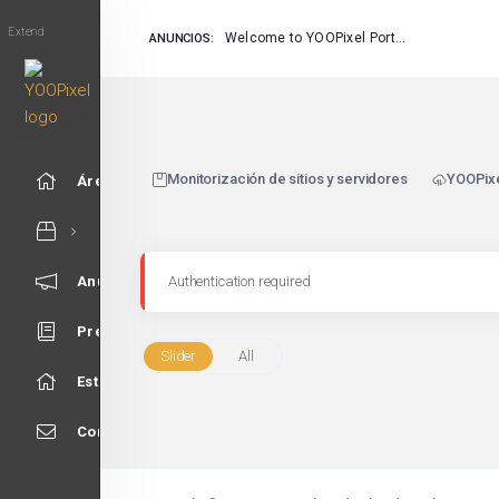
Extend
Welcome to YOOPixel Portal
ANUNCIOS:
Monitorización de sitios y servidores
YOOPixe
Área de Clientes
Anuncios
Authentication required
Preguntas Frecuentes - FAQ
Slider
All
Estado de la Red
Contáctenos