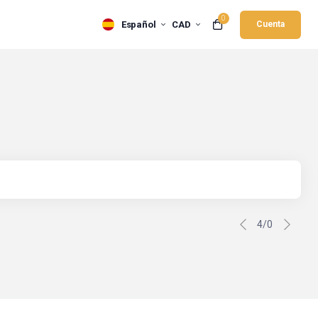
0
Español
CAD
Cuenta
4/0