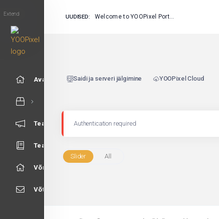
Extend
Welcome to YOOPixel Portal
UUDISED:
Saidi ja serveri jälgimine
YOOPixel Cloud
Avaleht
Teated
Authentication required
Teadmistebaas
Slider
All
Võrgu staatus
Võta meiega ühendust