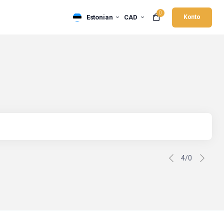
0
Estonian
CAD
Konto
4/0